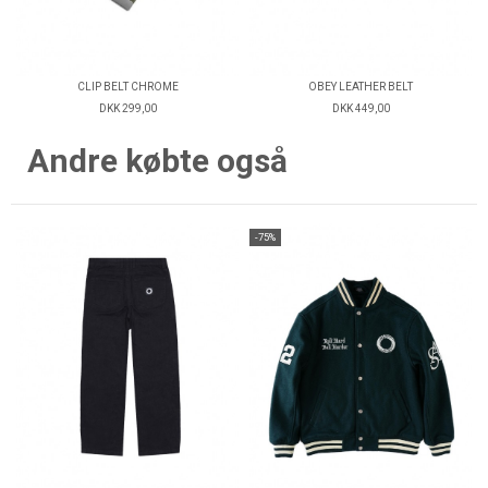
CLIP BELT CHROME
OBEY LEATHER BELT
DKK 299,00
DKK 449,00
Andre købte også
-75%