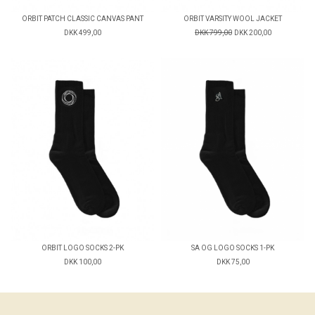
ORBIT PATCH CLASSIC CANVAS PANT
ORBIT VARSITY WOOL JACKET
DKK 499,00
DKK 799,00
DKK 200,00
ORBIT LOGO SOCKS 2-PK
SA OG LOGO SOCKS 1-PK
DKK 100,00
DKK 75,00