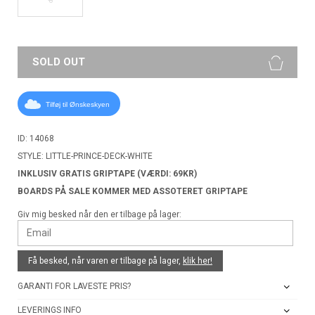
SOLD OUT
Tilføj til Ønskeskyen
ID: 14068
STYLE: LITTLE-PRINCE-DECK-WHITE
INKLUSIV GRATIS GRIPTAPE (VÆRDI: 69KR)
BOARDS PÅ SALE KOMMER MED ASSOTERET GRIPTAPE
Giv mig besked når den er tilbage på lager:
Få besked, når varen er tilbage på lager,
klik her!
GARANTI FOR LAVESTE PRIS?
LEVERINGS INFO