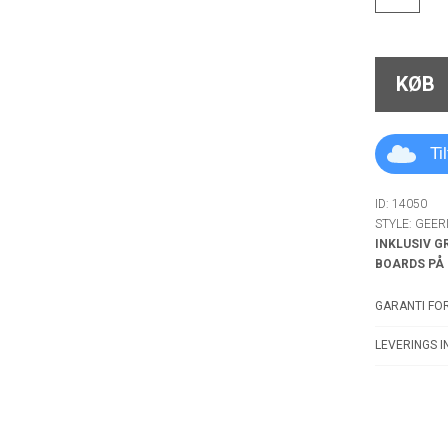
KØB
Ti
ID: 14050
STYLE: GEE
INKLUSIV G
BOARDS PÅ
GARANTI FOR
LEVERINGS I