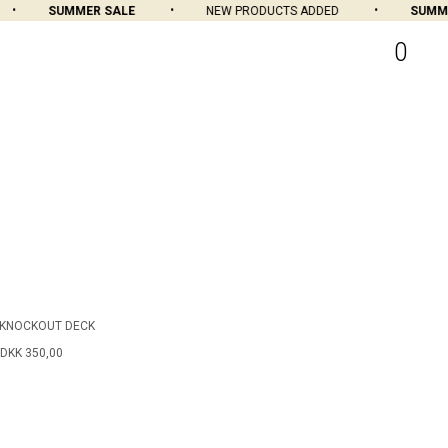
SUMMER SALE
NEW PRODUCTS ADDED
SUMMER
0
 KNOCKOUT DECK
DKK 350,00