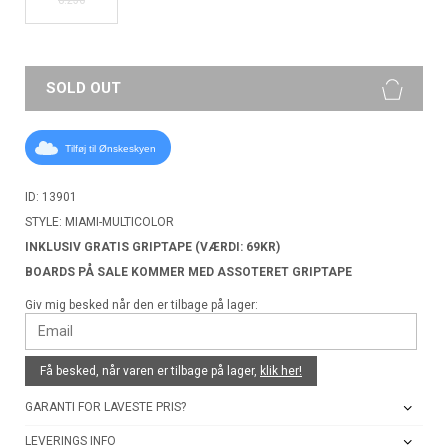
SOLD OUT
Tilføj til Ønskeskyen
ID: 13901
STYLE: MIAMI-MULTICOLOR
INKLUSIV GRATIS GRIPTAPE (VÆRDI: 69KR)
BOARDS PÅ SALE KOMMER MED ASSOTERET GRIPTAPE
Giv mig besked når den er tilbage på lager:
Få besked, når varen er tilbage på lager,
klik her!
GARANTI FOR LAVESTE PRIS?
LEVERINGS INFO