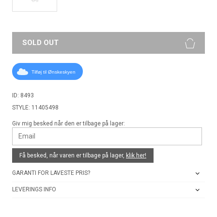
SOLD OUT
Tilføj til Ønskeskyen
ID: 8493
STYLE: 11405498
Giv mig besked når den er tilbage på lager:
Få besked, når varen er tilbage på lager,
klik her!
GARANTI FOR LAVESTE PRIS?
LEVERINGS INFO