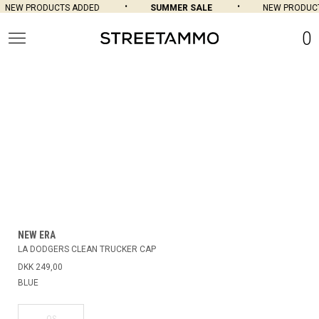
NEW PRODUCTS ADDED
SUMMER SALE
NEW PRODUCT
0
NEW ERA
LA DODGERS CLEAN TRUCKER CAP
DKK 249,00
BLUE
OS