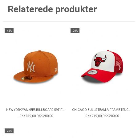
Relaterede produkter
-43%
-20%
NEW YORK YANKEES BILLBOARD 59FIFTY FITTED CAP
CHICAGO BULLS TEAM A-FRAME TRUCKER CAP
DKK 349,00
DKK 200,00
DKK 249,00
DKK 200,00
-20%