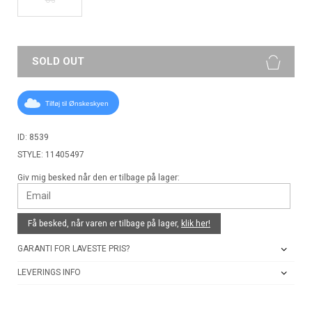
SOLD OUT
Tilføj til Ønskeskyen
ID: 8539
STYLE: 11405497
Giv mig besked når den er tilbage på lager:
Få besked, når varen er tilbage på lager,
klik her!
GARANTI FOR LAVESTE PRIS?
LEVERINGS INFO