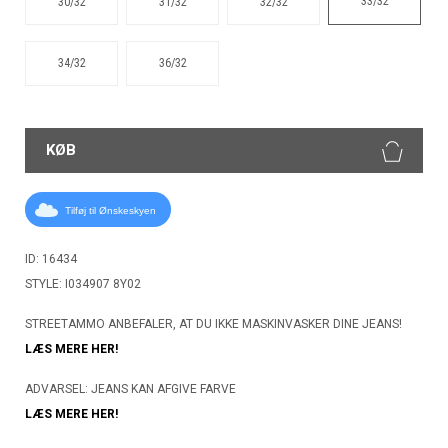
33/32
30/32
31/32
32/32
34/32
36/32
KØB
Tilføj til Ønskeskyen
ID: 16434
STYLE: I034907 8Y02
STREETAMMO ANBEFALER, AT DU IKKE MASKINVASKER DINE JEANS!
LÆS MERE HER!
ADVARSEL: JEANS KAN AFGIVE FARVE
LÆS MERE HER!