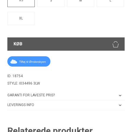
S
M
L
XL
KØB
Tilføj til Ønskeskyen
ID: 18754
STYLE: I034496 3LW
GARANTI FOR LAVESTE PRIS?
LEVERINGS INFO
Relaterede produkter