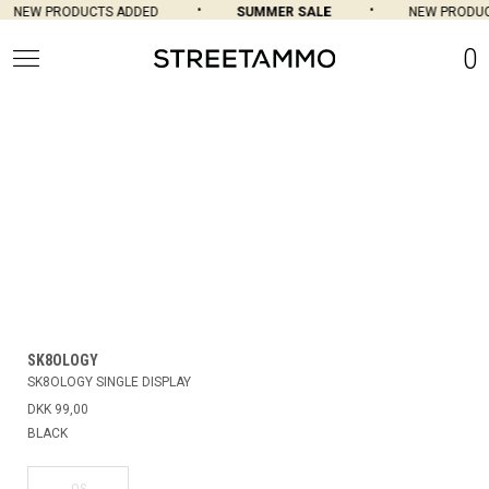
NEW PRODUCTS ADDED
SUMMER SALE
NEW PRODUC
0
SK8OLOGY
SK8OLOGY SINGLE DISPLAY
DKK 99,00
BLACK
OS