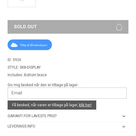
SOLD OUT
Tilføj til Ønskeskyen
ID: 5926
STYLE: SK8-DISPLAY
Includes: Bottom brace
Giv mig besked når den er tilbage på lager:
Få besked, når varen er tilbage på lager,
klik her!
GARANTI FOR LAVESTE PRIS?
LEVERINGS INFO