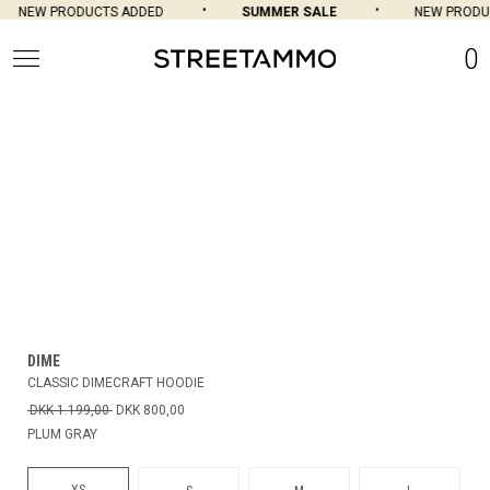
NEW PRODUCTS ADDED
SUMMER SALE
NEW PRODUC
0
DIME
CLASSIC DIMECRAFT HOODIE
DKK 1.199,00
DKK 800,00
PLUM GRAY
XS