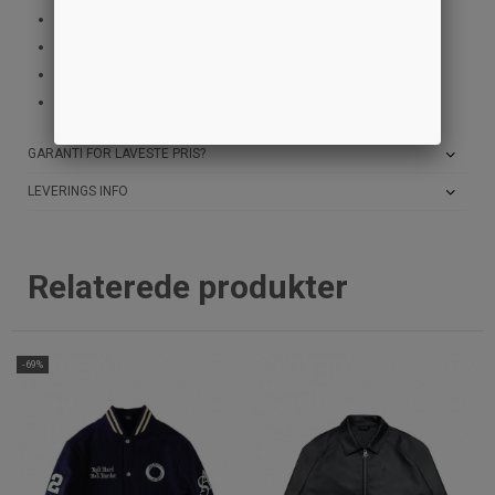
Paspolerede lommer
Fløjskrave
Let polstring
I036804 K02 GD
GARANTI FOR LAVESTE PRIS?
LEVERINGS INFO
Relaterede produkter
-69%