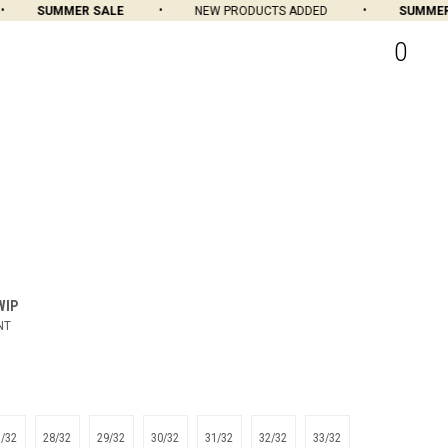
SUMMER SALE
NEW PRODUCTS ADDED
SUMMER S
0
WIP
NT
7/32
28/32
29/32
30/32
31/32
32/32
33/32