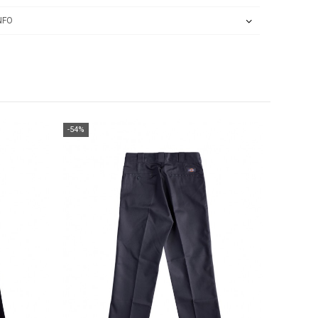
NFO
-54%