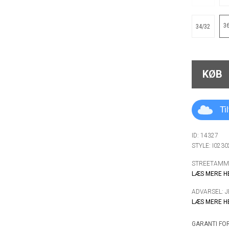
3
34/32
KØB
Ti
ID: 14327
STYLE: I023
STREETAMMO
LÆS MERE H
ADVARSEL: 
LÆS MERE H
GARANTI FOR