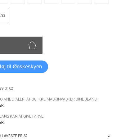
6/32
lføj til Ønskeskyen
029 0102
 ANBEFALER, AT DU IKKE MASKINVASKER DINE JEANS!
ER!
JEANS KAN AFGIVE FARVE
ER!
 LAVESTE PRIS?