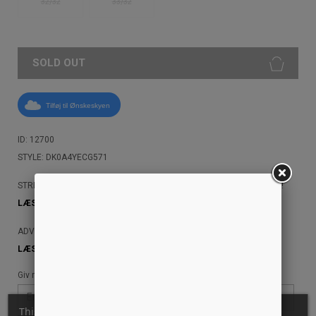
32/32
33/32
SOLD OUT
Tilføj til Ønskeskyen
ID: 12700
STYLE: DK0A4YECG571
STREETAMMO ANBEFALER, AT DU IKKE MASKINVASKER DINE JEANS!
LÆS MERE HER!
ADVARSEL: JEANS KAN AFGIVE FARVE
LÆS MERE HER!
Giv mig besked når den er tilbage på lager:
This website uses its own and third-party cookies to