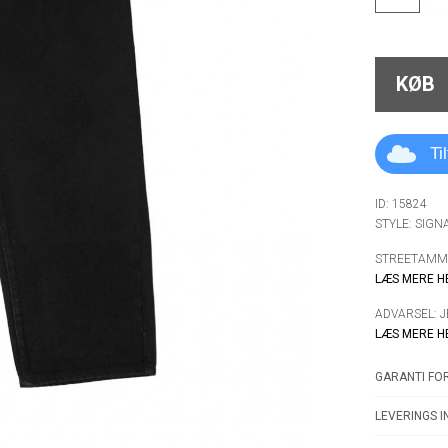
KØB
Ti
ID: 15824
STYLE: SIG
STREETAMMO
LÆS MERE H
ADVARSEL: 
LÆS MERE H
GARANTI FOR
LEVERINGS I