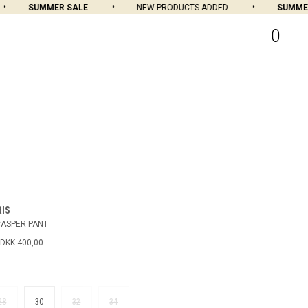
SUMMER SALE
NEW PRODUCTS ADDED
SUMMER S
0
RIS
CASPER PANT
DKK 400,00
28
30
32
34