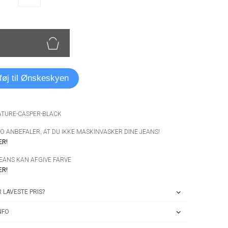
lføj til Ønskeskyen
NATURE-CASPER-BLACK
 ANBEFALER, AT DU IKKE MASKINVASKER DINE JEANS!
ER!
JEANS KAN AFGIVE FARVE
ER!
 LAVESTE PRIS?
NFO