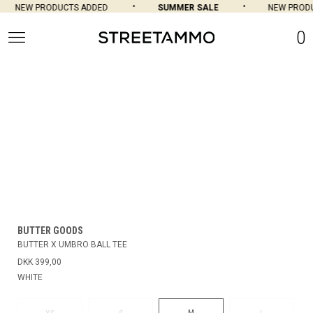
NEW PRODUCTS ADDED
SUMMER SALE
NEW PRODU
0
BUTTER GOODS
BUTTER X UMBRO BALL TEE
DKK 399,00
WHITE
M