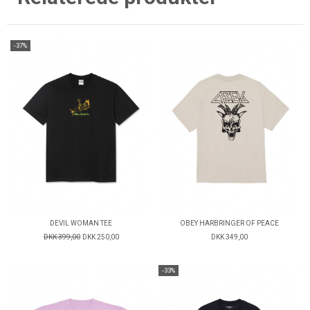
-37%
DEVIL WOMAN TEE
OBEY HARBRINGER OF PEACE
DKK 399,00
DKK 250,00
DKK 349,00
-33%