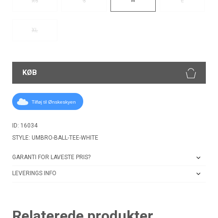
XS
S
L
XL
KØB
Tilføj til Ønskeskyen
ID: 16034
STYLE: UMBRO-BALL-TEE-WHITE
GARANTI FOR LAVESTE PRIS?
LEVERINGS INFO
Relaterede produkter