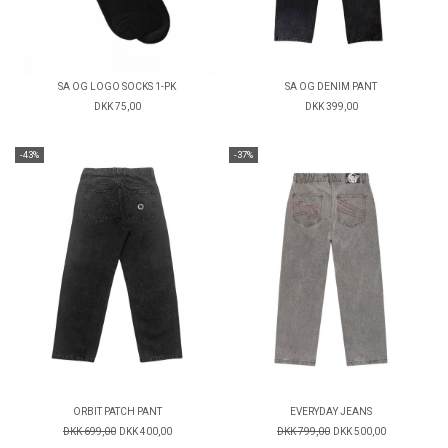
SA OG LOGO SOCKS 1-PK
SA OG DENIM PANT
DKK 75,00
DKK 399,00
-43%
-37%
ORBIT PATCH PANT
EVERYDAY JEANS
DKK 699,00
DKK 400,00
DKK 799,00
DKK 500,00