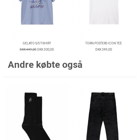
GELATO S/S T-SHIRT
TORN POSTERS ICON TEE
DKK 449,00
DKK 300,00
DKK 349,00
Andre købte også