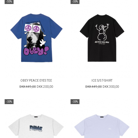
-55%
-33%
OBEY PEACE EYES TEE
ICE S/S T-SHIRT
DKK 449,00
DKK 200,00
DKK 449,00
DKK 300,00
-33%
-33%