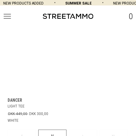
NEW PRODUCTS ADDED
SUMMER SALE
NEW PRODUCT
0
DANCER
LIGHT TEE
DKK 449,00
DKK 300,00
WHITE
M