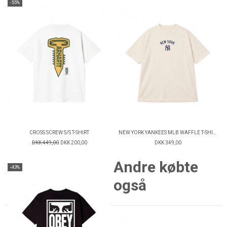
-55%
CROSS SCREW S/S T-SHIRT
NEW YORK YANKEES MLB WAFFLE T-SHIRT
DKK 449,00
DKK 200,00
DKK 349,00
Andre købte
-43%
også