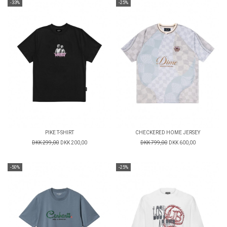
-33%
-25%
PIKE T-SHIRT
CHECKERED HOME JERSEY
DKK 299,00
DKK 200,00
DKK 799,00
DKK 600,00
-50%
-25%