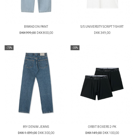
BRANDON PANT
S/S UNIVERSITY SCRIPT T-SHIRT
DKK 999,00
DKK 800,00
DKK 349,00
-73%
-33%
89! DENIM JEANS
ORBIT BOXERS 2-PK
DKK 1.099,00
DKK 300,00
DKK 149,00
DKK 100,00