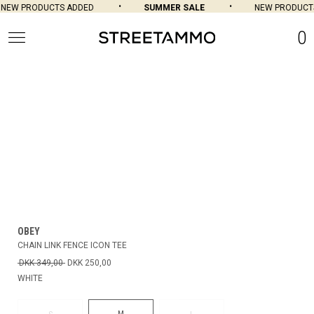
NEW PRODUCTS ADDED
SUMMER SALE
NEW PRODUCTS
0
OBEY
CHAIN LINK FENCE ICON TEE
DKK 349,00
DKK 250,00
WHITE
M