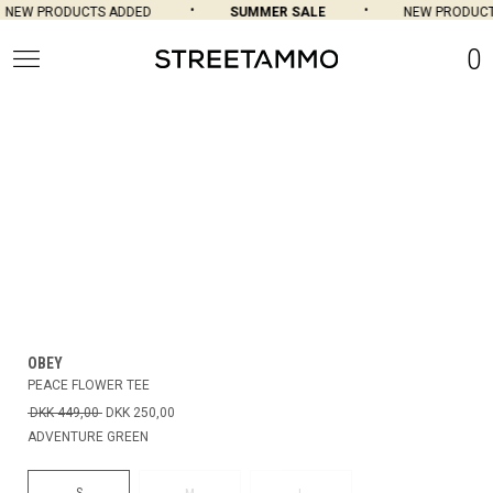
NEW PRODUCTS ADDED
SUMMER SALE
NEW PRODUCT
0
OBEY
PEACE FLOWER TEE
DKK 449,00
DKK 250,00
ADVENTURE GREEN
S