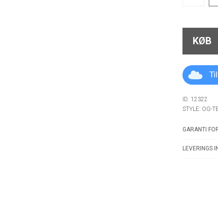
KØB
Ti
ID: 12322
STYLE: OG-T
GARANTI FOR
LEVERINGS I