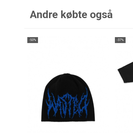
Andre købte også
-50%
-37%