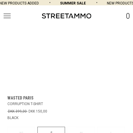
EW PRODUCTS ADDED
SUMMER SALE
NEW PRODUCTS 
0
WASTED PARIS
CORRUPTION T-SHIRT
DKK 399,00
DKK 150,00
BLACK
S