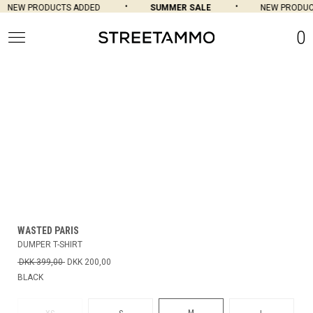
NEW PRODUCTS ADDED
SUMMER SALE
NEW PRODUCT
0
WASTED PARIS
DUMPER T-SHIRT
DKK 399,00
DKK 200,00
BLACK
M