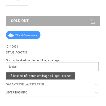
SOLD OUT
Tilføj til Ønskeskyen
ID: 10651
STYLE: AC00731
Giv mig besked når den er tilbage på lager:
Få besked, når varen er tilbage på lager,
klik her!
GARANTI FOR LAVESTE PRIS?
LEVERINGS INFO