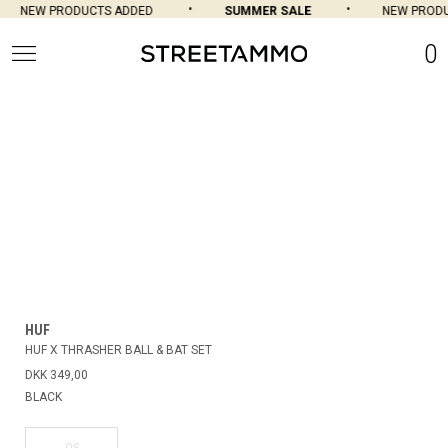
NEW PRODUCTS ADDED
SUMMER SALE
NEW PRODU
0
HUF
HUF X THRASHER BALL & BAT SET
DKK 349,00
BLACK
OS