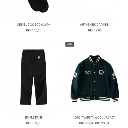
ORBIT LOGO SOCKS 2-PK
AUTHENTIC CARABIN
DKK 100,00
DKK 49,00
-75%
SIMPLE PANT
ORBIT VARSITY WOOL JACKET
DKK 799,00
DKK 799,00
DKK 200,00