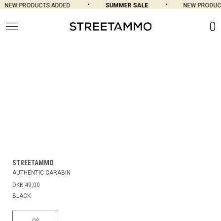
NEW PRODUCTS ADDED
SUMMER SALE
NEW PRODUCT
0
STREETAMMO
AUTHENTIC CARABIN
DKK 49,00
BLACK
OS