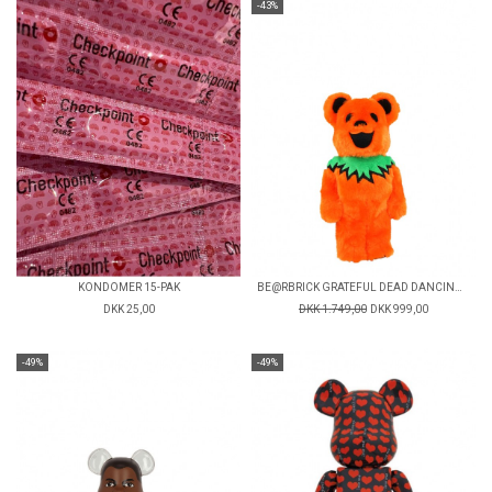
-43%
KONDOMER 15-PAK
BE@RBRICK GRATEFUL DEAD DANCING BEARS COSTUME VER. ORANGE
DKK 25,00
DKK 1.749,00
DKK 999,00
-49%
-49%