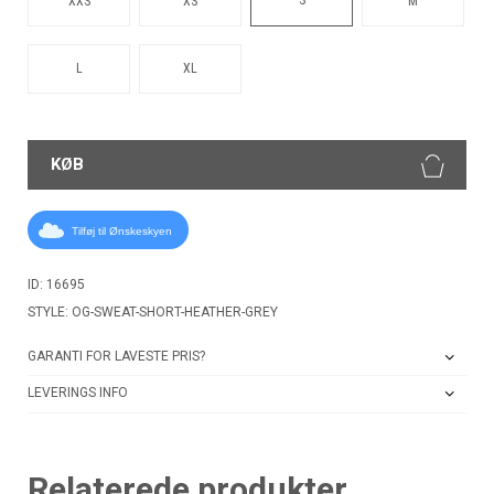
XXS
XS
M
L
XL
KØB
Tilføj til Ønskeskyen
ID: 16695
STYLE: OG-SWEAT-SHORT-HEATHER-GREY
GARANTI FOR LAVESTE PRIS?
LEVERINGS INFO
Relaterede produkter