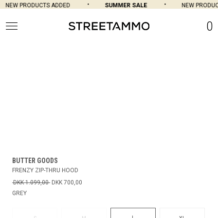
NEW PRODUCTS ADDED
SUMMER SALE
NEW PRODUCT
0
BUTTER GOODS
FRENZY ZIP-THRU HOOD
DKK 1.099,00
DKK 700,00
GREY
L