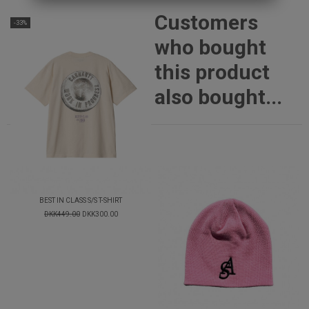
Customers
-33%
who bought
this product
also bought...
BEST IN CLASS S/S T-SHIRT
DKK449.00
DKK300.00