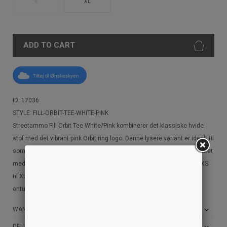
L
XL
ADD TO CART
Tilføj til Ønskeskyen
ID: 17036
STYLE: FILL-ORBIT-TEE-WHITE-PINK
Streetammo Fill Orbit Tee White/Pink kombinerer det klassiske hvide
stof med det vibrant pink Orbit ring logo. Denne lysere variant er ideelt til
sommerlig og minimalistisk urban styling. Fremstillet i premium kvalitet
med fokus på komfort og langvarighed. Tilgængelig i størrelserne XXS
til XL til DKK 349. Et must-have statement piece for streetwear
entusiaster, der søger en mere lyss og elegant farvevarianter
WANT THE BEST PRICE?
DELIVERY AND RETURN INFO