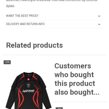
autentisk, meaningful streetwear med lokal connection og historisk
dybde.
WANT THE BEST PRICE?
DELIVERY AND RETURN INFO
Related products
-57%
Customers
who bought
this product
also bought...