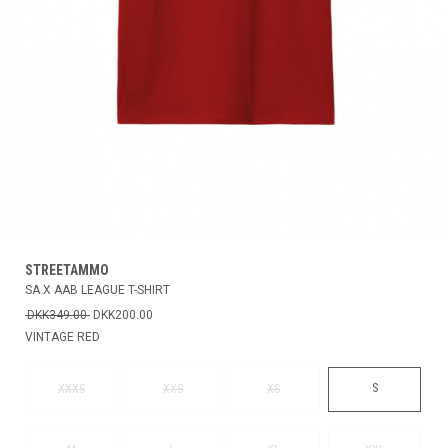
STREETAMMO
SA X AAB LEAGUE T-SHIRT
DKK349.00
DKK200.00
VINTAGE RED
S
XXXS
XXS
XS