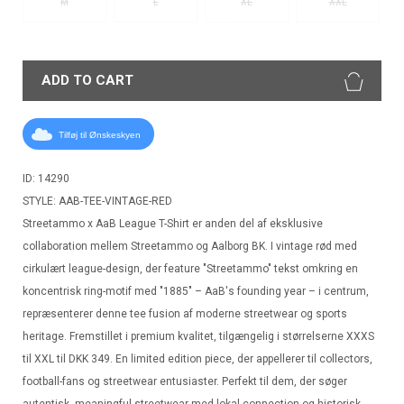
M
L
XL
XXL
ADD TO CART
Tilføj til Ønskeskyen
ID: 14290
STYLE: AAB-TEE-VINTAGE-RED
Streetammo x AaB League T-Shirt er anden del af eksklusive
collaboration mellem Streetammo og Aalborg BK. I vintage rød med
cirkulært league-design, der feature "Streetammo" tekst omkring en
koncentrisk ring-motif med "1885" – AaB's founding year – i centrum,
repræsenterer denne tee fusion af moderne streetwear og sports
heritage. Fremstillet i premium kvalitet, tilgængelig i størrelserne XXXS
til XXL til DKK 349. En limited edition piece, der appellerer til collectors,
football-fans og streetwear entusiaster. Perfekt til dem, der søger