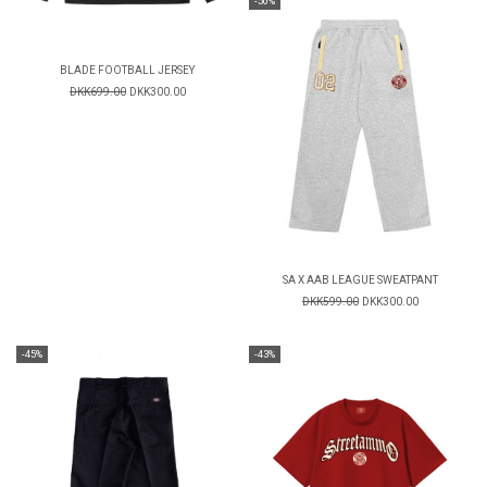
-50%
BLADE FOOTBALL JERSEY
DKK699.00
DKK300.00
SA X AAB LEAGUE SWEATPANT
DKK599.00
DKK300.00
-45%
-43%