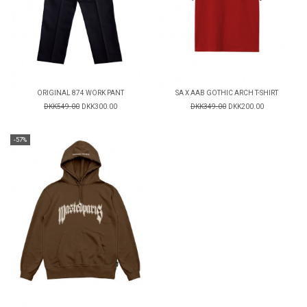
ORIGINAL 874 WORK PANT
SA X AAB GOTHIC ARCH T-SHIRT
DKK549.00
DKK300.00
DKK349.00
DKK200.00
-57%