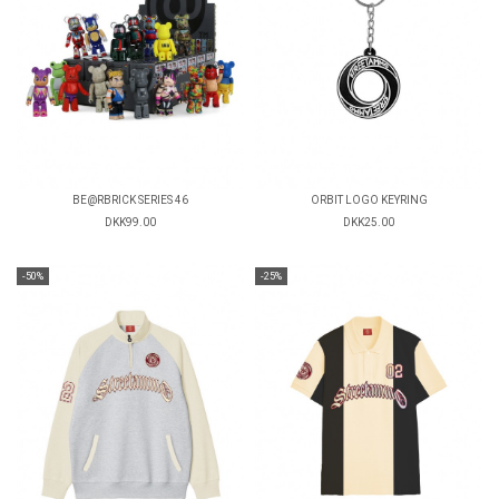
BE@RBRICK SERIES 46
ORBIT LOGO KEYRING
DKK99.00
DKK25.00
-50%
-25%