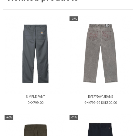
-37%
SIMPLE PANT
EVERYDAY JEANS
DKK799.00
DKK799.00
DKK500.00
-65%
-71%