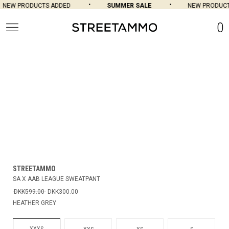
NEW PRODUCTS ADDED
SUMMER SALE
NEW PRODUCTS
0
STREETAMMO
SA X AAB LEAGUE SWEATPANT
DKK599.00
DKK300.00
HEATHER GREY
XXXS