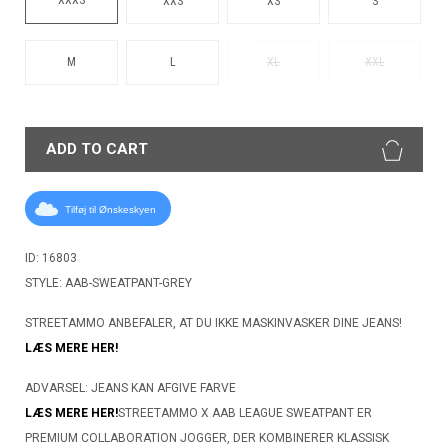
XXS
XS
S
M
L
XL
XXL
ADD TO CART
Tilføj til Ønskeskyen
ID: 16803
STYLE: AAB-SWEATPANT-GREY
STREETAMMO ANBEFALER, AT DU IKKE MASKINVASKER DINE JEANS!
LÆS MERE HER!
ADVARSEL: JEANS KAN AFGIVE FARVE
LÆS MERE HER!
STREETAMMO X AAB LEAGUE SWEATPANT ER
PREMIUM COLLABORATION JOGGER, DER KOMBINERER KLASSISK