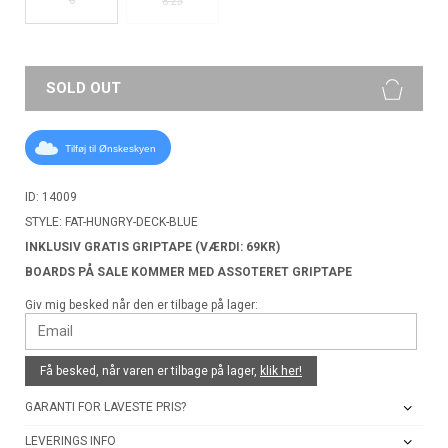
8.25
SOLD OUT
Tilføj til Ønskeskyen
ID: 14009
STYLE: FAT-HUNGRY-DECK-BLUE
INKLUSIV GRATIS GRIPTAPE (VÆRDI: 69KR)
BOARDS PÅ SALE KOMMER MED ASSOTERET GRIPTAPE
Giv mig besked når den er tilbage på lager:
Få besked, når varen er tilbage på lager,
klik her!
GARANTI FOR LAVESTE PRIS?
LEVERINGS INFO