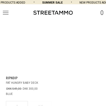
 PRODUCTS ADDED
SUMMER SALE
NEW PRODUCTS AD
0
RIPNDIP
FAT HUNGRY BABY DECK
DKK 549,00
DKK 300,00
BLUE
8