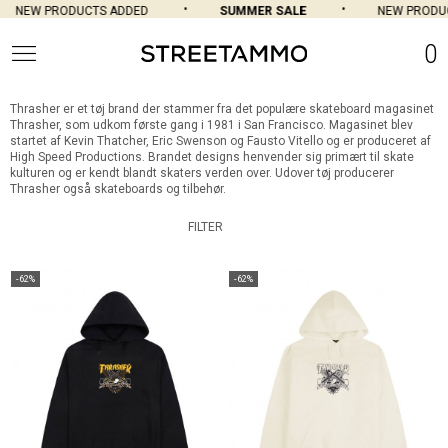
NEW PRODUCTS ADDED
SUMMER SALE
NEW PRODUC
0
Thrasher er et tøj brand der stammer fra det populære skateboard magasinet
Thrasher, som udkom første gang i 1981 i San Francisco. Magasinet blev
startet af Kevin Thatcher, Eric Swenson og Fausto Vitello og er produceret af
High Speed Productions. Brandet designs henvender sig primært til skate
kulturen og er kendt blandt skaters verden over. Udover tøj producerer
Thrasher også skateboards og tilbehør.
FILTER
-62%
-62%