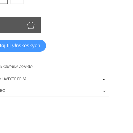
lføj til Ønskeskyen
-JERSEY-BLACK-GREY
 LAVESTE PRIS?
NFO