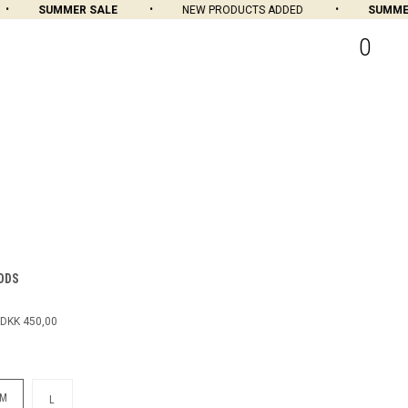
SUMMER SALE
NEW PRODUCTS ADDED
SUMMER 
0
ODS
DKK 450,00
M
L