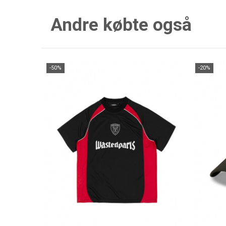
Andre købte også
-50%
-20%