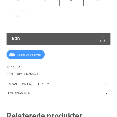
XS
S
L
XL
KØB
Tilføj til Ønskeskyen
ID: 16864
STYLE: DIMESU254CRE
GARANTI FOR LAVESTE PRIS?
LEVERINGS INFO
Relaterede produkter