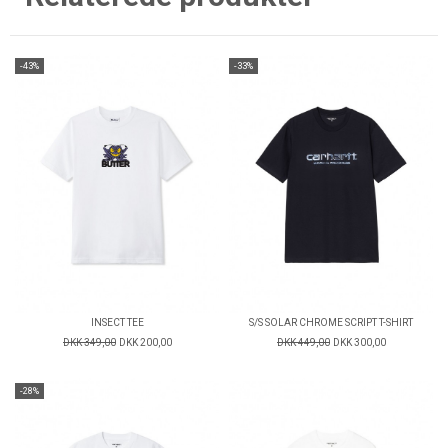
-43%
-33%
INSECT TEE
S/S SOLAR CHROME SCRIPT T-SHIRT
DKK 349,00
DKK 200,00
DKK 449,00
DKK 300,00
-28%