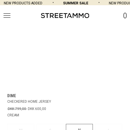
NEW PRODUCTS ADDED
SUMMER SALE
NEW PRODUC
0
DIME
CHECKERED HOME JERSEY
DKK 799,00
DKK 600,00
CREAM
M