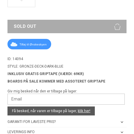
SOLD OUT
Tilføj til Ønskeskyen
ID: 14094
STYLE: GRONZE-DECK-DARK-BLUE
INKLUSIV GRATIS GRIPTAPE (VÆRDI: 69KR)
BOARDS PÅ SALE KOMMER MED ASSOTERET GRIPTAPE
Giv mig besked når den er tilbage på lager:
Få besked, når varen er tilbage på lager,
klik her!
GARANTI FOR LAVESTE PRIS?
LEVERINGS INFO