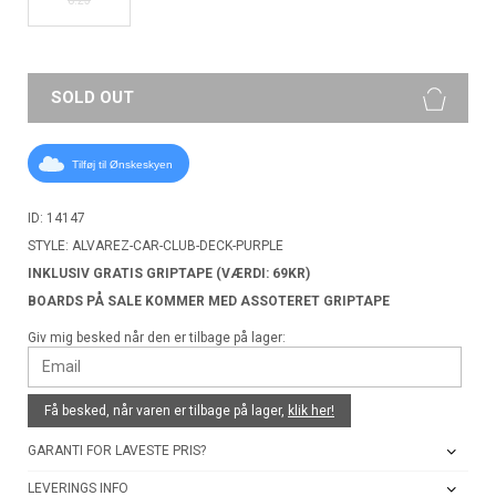
SOLD OUT
Tilføj til Ønskeskyen
ID: 14147
STYLE: ALVAREZ-CAR-CLUB-DECK-PURPLE
INKLUSIV GRATIS GRIPTAPE (VÆRDI: 69KR)
BOARDS PÅ SALE KOMMER MED ASSOTERET GRIPTAPE
Giv mig besked når den er tilbage på lager:
Få besked, når varen er tilbage på lager,
klik her!
GARANTI FOR LAVESTE PRIS?
LEVERINGS INFO