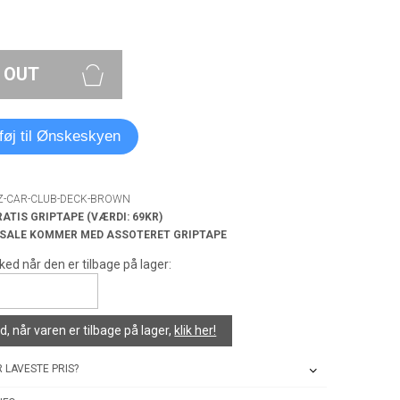
 OUT
lføj til Ønskeskyen
EZ-CAR-CLUB-DECK-BROWN
RATIS GRIPTAPE (VÆRDI: 69KR)
 SALE KOMMER MED ASSOTERET GRIPTAPE
ked når den er tilbage på lager:
, når varen er tilbage på lager,
klik her!
 LAVESTE PRIS?