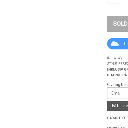
SOLD
Ti
ID: 14148
STYLE: PER
INKLUSIV G
BOARDS PÅ
Giv mig bes
Få besked
GARANTI FOR