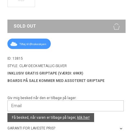
SOLD OUT
Tilføj til Ønskeskyen
ID: 13815
STYLE: CLAY-DECK-METALLIC-SILVER
INKLUSIV GRATIS GRIPTAPE (VÆRDI: 69KR)
BOARDS PÅ SALE KOMMER MED ASSOTERET GRIPTAPE
Giv mig besked når den er tilbage på lager:
Få besked, når varen er tilbage på lager,
klik her!
GARANTI FOR LAVESTE PRIS?