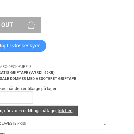
 OUT
lføj til Ønskeskyen
MARO-DECK-PURPLE
RATIS GRIPTAPE (VÆRDI: 69KR)
 SALE KOMMER MED ASSOTERET GRIPTAPE
ked når den er tilbage på lager:
, når varen er tilbage på lager,
klik her!
 LAVESTE PRIS?