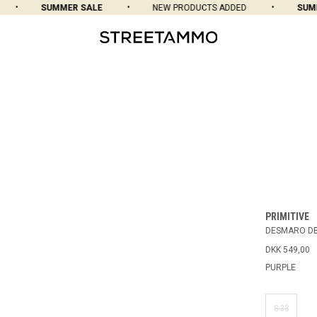
SUMMER SALE
NEW PRODUCTS ADDED
SUMME
PRIMITIVE
DESMARO D
DKK 549,00
PURPLE
8.38