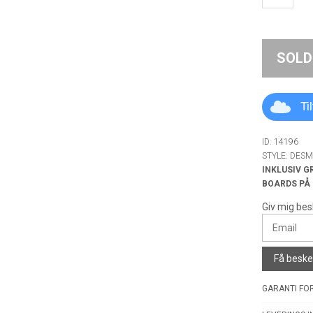
SOLD
Ti
ID: 14196
STYLE: DES
INKLUSIV G
BOARDS PÅ
Giv mig bes
Få besked
GARANTI FOR