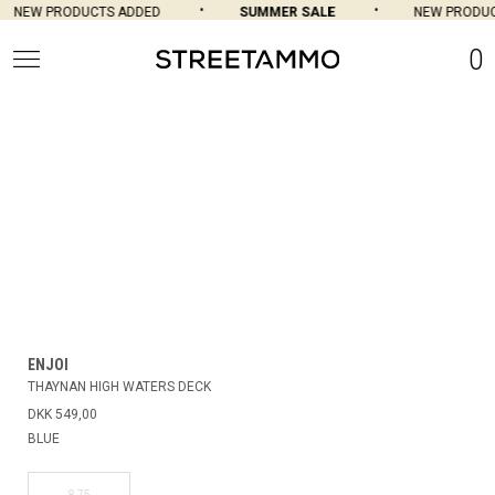
NEW PRODUCTS ADDED
SUMMER SALE
NEW PRODUC
0
ENJOI
THAYNAN HIGH WATERS DECK
DKK 549,00
BLUE
8.75