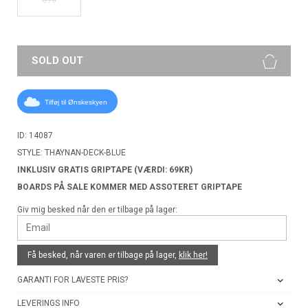
SOLD OUT
Tilføj til Ønskeskyen
ID: 14087
STYLE: THAYNAN-DECK-BLUE
INKLUSIV GRATIS GRIPTAPE (VÆRDI: 69KR)
BOARDS PÅ SALE KOMMER MED ASSOTERET GRIPTAPE
Giv mig besked når den er tilbage på lager:
Få besked, når varen er tilbage på lager,
klik her!
GARANTI FOR LAVESTE PRIS?
LEVERINGS INFO