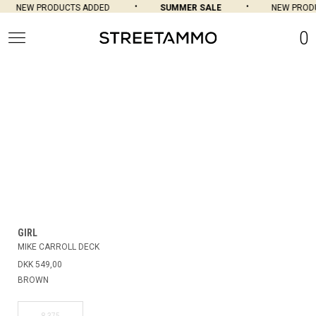
NEW PRODUCTS ADDED
SUMMER SALE
NEW PRODU
0
GIRL
MIKE CARROLL DECK
DKK 549,00
BROWN
8.375