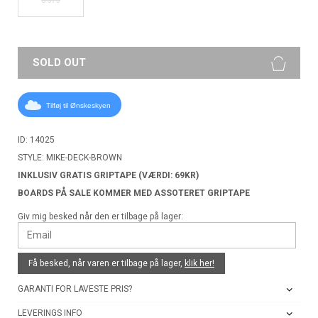
SOLD OUT
Tilføj til Ønskeskyen
ID: 14025
STYLE: MIKE-DECK-BROWN
INKLUSIV GRATIS GRIPTAPE (VÆRDI: 69KR)
BOARDS PÅ SALE KOMMER MED ASSOTERET GRIPTAPE
Giv mig besked når den er tilbage på lager:
Få besked, når varen er tilbage på lager,
klik her!
GARANTI FOR LAVESTE PRIS?
LEVERINGS INFO