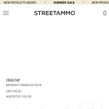
NEW PRODUCTS ADDED
SUMMER SALE
NEW PRODUC
0
CRAILTAP
MIDNIGHT RAINBOW DECK
DKK 549,00
ASSORTED COLOR
9.125