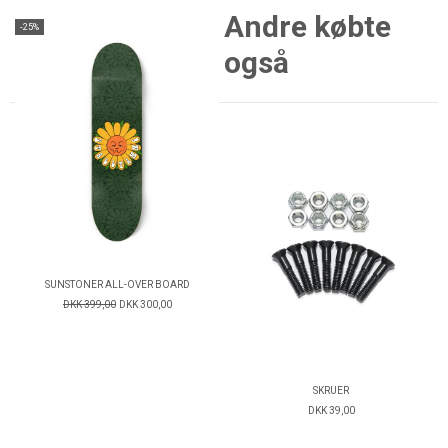
Andre købte
-25%
også
SUNSTONER ALL-OVER BOARD
DKK 399,00
DKK 300,00
SKRUER
DKK 39,00