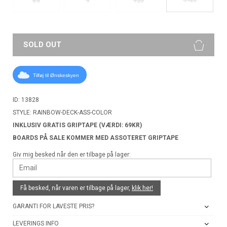
8.5
9
9.25
SOLD OUT
Tilføj til Ønskeskyen
ID: 13828
STYLE: RAINBOW-DECK-ASS-COLOR
INKLUSIV GRATIS GRIPTAPE (VÆRDI: 69KR)
BOARDS PÅ SALE KOMMER MED ASSOTERET GRIPTAPE
Giv mig besked når den er tilbage på lager:
Få besked, når varen er tilbage på lager,
klik her!
GARANTI FOR LAVESTE PRIS?
LEVERINGS INFO