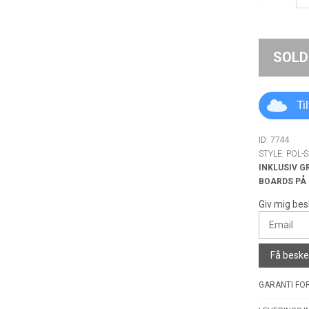
SOLD
Ti
ID: 7744
STYLE: POL-
INKLUSIV G
BOARDS PÅ
Giv mig bes
Få besked
GARANTI FOR