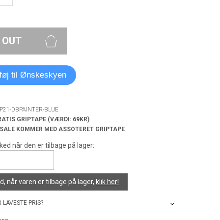
 OUT
lføj til Ønskeskyen
SP21-DBPAINTER-BLUE
RATIS GRIPTAPE (VÆRDI: 69KR)
 SALE KOMMER MED ASSOTERET GRIPTAPE
ked når den er tilbage på lager:
, når varen er tilbage på lager,
klik her!
 LAVESTE PRIS?