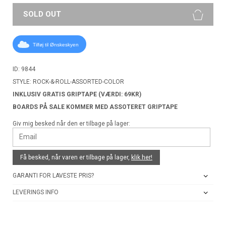
SOLD OUT
Tilføj til Ønskeskyen
ID: 9844
STYLE: ROCK-&-ROLL-ASSORTED-COLOR
INKLUSIV GRATIS GRIPTAPE (VÆRDI: 69KR)
BOARDS PÅ SALE KOMMER MED ASSOTERET GRIPTAPE
Giv mig besked når den er tilbage på lager:
Få besked, når varen er tilbage på lager,
klik her!
GARANTI FOR LAVESTE PRIS?
LEVERINGS INFO