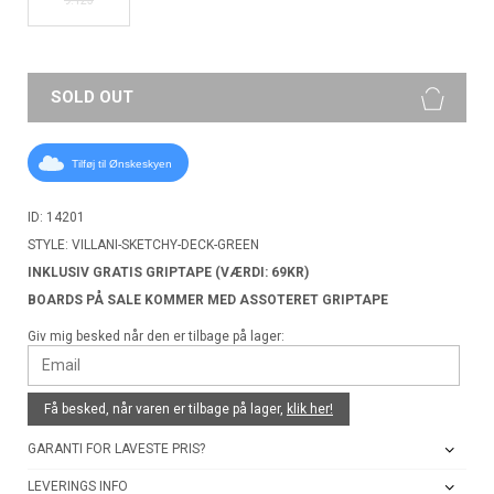
SOLD OUT
Tilføj til Ønskeskyen
ID: 14201
STYLE: VILLANI-SKETCHY-DECK-GREEN
INKLUSIV GRATIS GRIPTAPE (VÆRDI: 69KR)
BOARDS PÅ SALE KOMMER MED ASSOTERET GRIPTAPE
Giv mig besked når den er tilbage på lager:
Få besked, når varen er tilbage på lager,
klik her!
GARANTI FOR LAVESTE PRIS?
LEVERINGS INFO