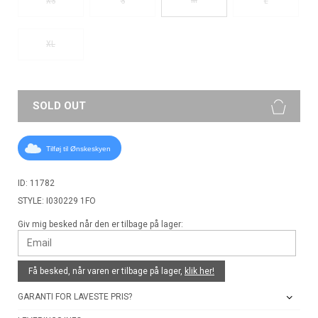
XS
S
L
XL
SOLD OUT
Tilføj til Ønskeskyen
ID: 11782
STYLE: I030229 1FO
Giv mig besked når den er tilbage på lager:
Få besked, når varen er tilbage på lager,
klik her!
GARANTI FOR LAVESTE PRIS?