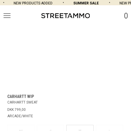
NEW PRODUCTS ADDED
SUMMER SALE
NEW PR
0
CARHARTT WIP
CARHARTT SWEAT
DKK 799,00
ARCADE/WHITE
M