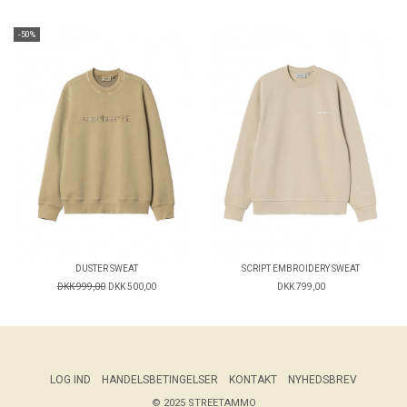
-50%
DUSTER SWEAT
SCRIPT EMBROIDERY SWEAT
DKK 999,00
DKK 500,00
DKK 799,00
LOG IND
HANDELSBETINGELSER
KONTAKT
NYHEDSBREV
© 2025 STREETAMMO