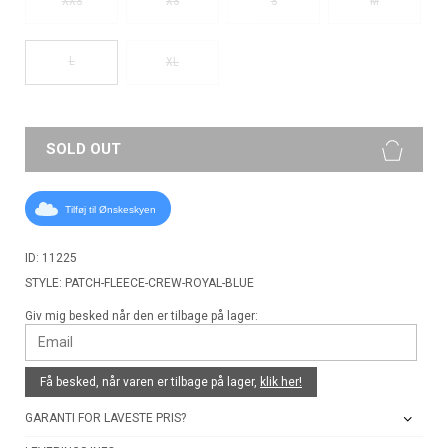
XXS
XS
S
M
L
XL
SOLD OUT
Tilføj til Ønskeskyen
ID: 11225
STYLE: PATCH-FLEECE-CREW-ROYAL-BLUE
Giv mig besked når den er tilbage på lager:
Få besked, når varen er tilbage på lager,
klik her!
GARANTI FOR LAVESTE PRIS?