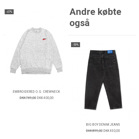
Andre købte
-47%
også
-50%
EMBROIDERED O.G. CREWNECK
DKK 749,00
DKK 400,00
BIG BOY DENIM JEANS
DKK 899,00
DKK 450,00