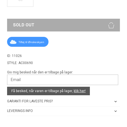
SOLD OUT
Tilføj til Ønskeskyen
ID: 11026
STYLE: AC00690
Giv mig besked når den er tilbage på lager:
Få besked, når varen er tilbage på lager,
klik her!
GARANTI FOR LAVESTE PRIS?
LEVERINGS INFO