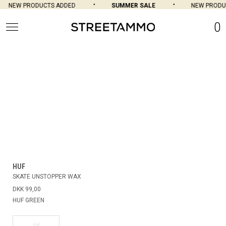
NEW PRODUCTS ADDED
SUMMER SALE
NEW PRODU
0
HUF
SKATE UNSTOPPER WAX
DKK 99,00
HUF GREEN
OS