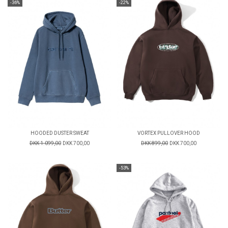
-36%
-22%
HOODED DUSTER SWEAT
VORTEX PULLOVER HOOD
DKK 1.099,00
DKK 700,00
DKK 899,00
DKK 700,00
-53%