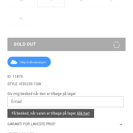
XS
M
L
XL
SOLD OUT
Tilføj til Ønskeskyen
ID: 11870
STYLE: I030230 1GW
Giv mig besked når den er tilbage på lager:
Få besked, når varen er tilbage på lager,
klik her!
GARANTI FOR LAVESTE PRIS?